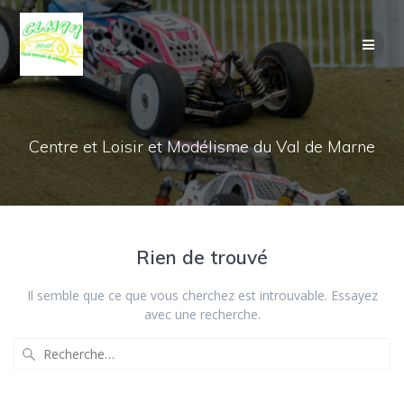
Passer
au
contenu
Centre et Loisir et Modélisme du Val de Marne
Rien de trouvé
Il semble que ce que vous cherchez est introuvable. Essayez
avec une recherche.
Recherche
pour
: